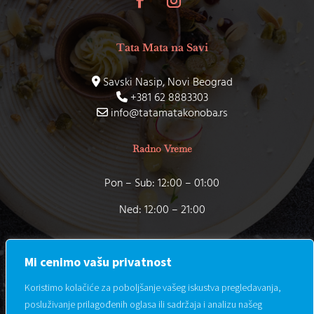
+381 62 8883303
Tata Mata na Savi
Savski Nasip, Novi Beograd
+381 62 8883303
info@tatamatakonoba.rs
Radno Vreme
Pon – Sub: 12:00 – 01:00
Ned: 12:00 – 21:00
Mi cenimo vašu privatnost
Koristimo kolačiće za poboljšanje vašeg iskustva pregledavanja,
posluživanje prilagođenih oglasa ili sadržaja i analizu našeg