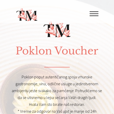
Poklon Voucher
Poklon poput autentičanog spoja vrhunske
gastronomije, vina, odlične usluge u jedinstvenom
ambijentu jeste svakako za pamćenje. Potrudićemo se
da se utisnemo u lepa sećanja Vaših dragih ljudi.
Hvala Vam sto birate naš restoran.
* Vreme za odgovor na Vaš upit je manje od 24h