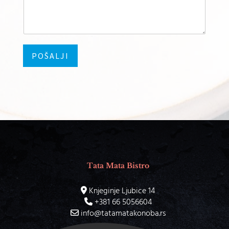
POŠALJI
Tata Mata Bistro
+381 62 8883303
Knjeginje Ljubice 14
+381 66 5056604
info@tatamatakonoba.rs