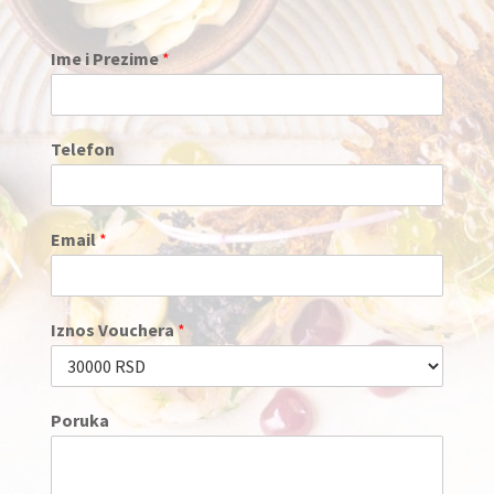
Ime i Prezime
*
Telefon
Email
*
Iznos Vouchera
*
Poruka