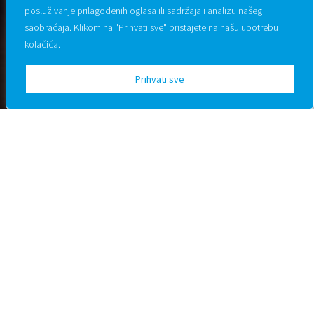
posluživanje prilagođenih oglasa ili sadržaja i analizu našeg
saobraćaja.
Klikom na "Prihvati sve" pristajete na našu upotrebu
kolačića.
Prihvati sve
Tata Mata Bistro
Knjeginje Ljubice 14
+381 66 5056604
info@tatamatakonoba.rs