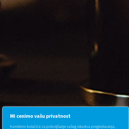
Mi cenimo vašu privatnost
Koristimo kolačiće za poboljšanje vašeg iskustva pregledavanja,